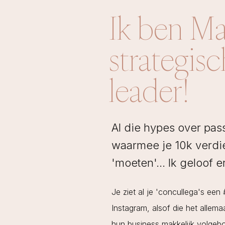
Ik ben Ma
strategis
leader!
Al die hypes over pa
waarmee je 10k verdie
'moeten'... Ik geloof er
Je ziet al je 'concullega's een
Instagram, alsof die het allema
hun business makkelijk volgebo