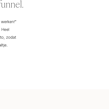
funnel.
t werken!"
. Heel
oto, zodat
ltje.