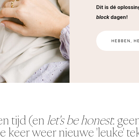
Dit is dé oplossi
block
dagen!
HEBBEN, H
en tijd (en
let's be honest
: geen
e keer weer nieuwe 'leuke' tek