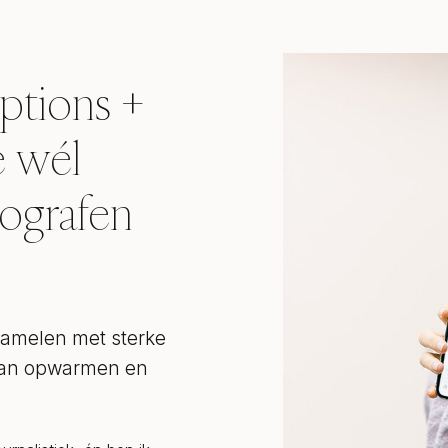
aptions +
e wél
tografen
zamelen met sterke
 kan opwarmen en