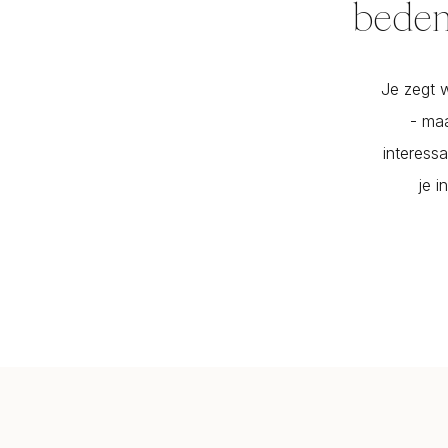
bedenk
Je zegt w
- maa
interessa
je i