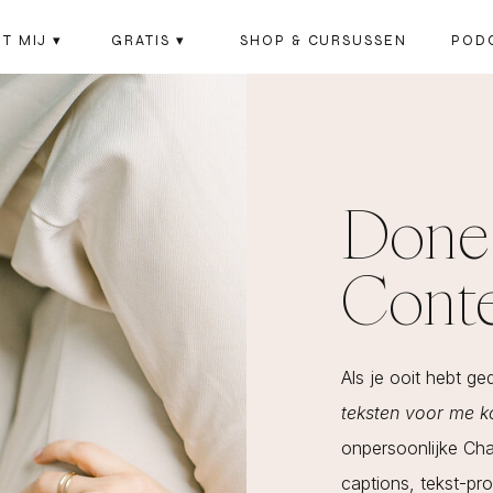
T MIJ ▾
GRATIS ▾
SHOP & CURSUSSEN
POD
Done
Conte
Als je ooit hebt g
teksten voor me ko
onpersoonlijke Cha
captions, tekst-pr