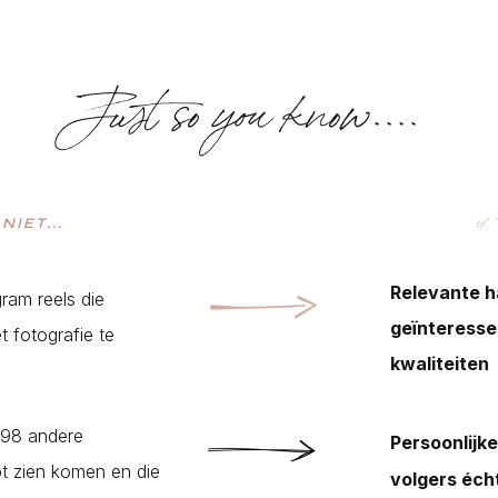
Just so you know....
S
NIET...
✅ 
Relevante h
gram reels die
geïnteresse
 fotografie te
kwaliteiten
3498 andere
Persoonlijk
bt zien komen en die
volgers écht