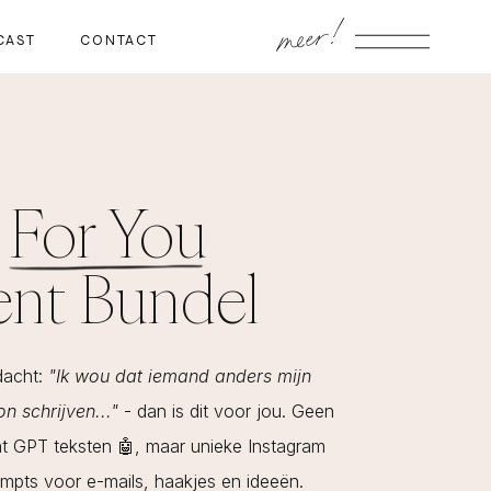
meer!
CAST
CONTACT
 For You
nt Bundel
edacht:
"Ik wou dat iemand anders mijn
n schrijven..."
- dan is dit voor jou. Geen
t GPT teksten 🤖, maar unieke Instagram
ompts voor e-mails, haakjes en ideeën.