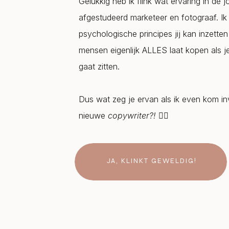
Gelukkig heb ik flink wat ervaring in de jo
afgestudeerd marketeer en fotograaf. I
psychologische principes jij kan inzetten
mensen eigenlijk ALLES laat kopen als 
gaat zitten.
Dus wat zeg je ervan als ik even kom in
nieuwe
copywriter?!
🧚‍♀️
JA, KLINKT GEWELDIG!