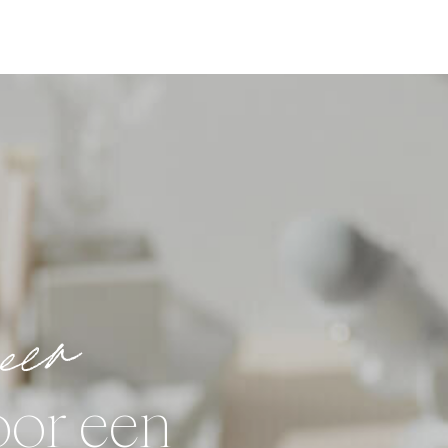
eer
oor een