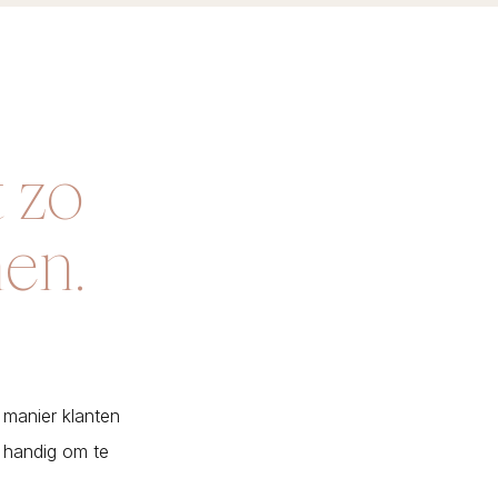
t zo
nen.
 manier klanten
l handig om te