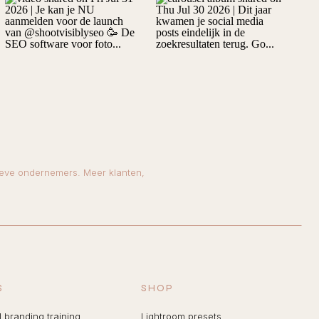
ieve ondernemers. Meer klanten,
S
SHOP
 branding training
Lightroom presets