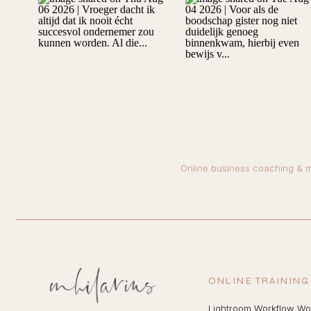
Online business coaching & m
ONLINE TRAININ
Lightroom Workflow W