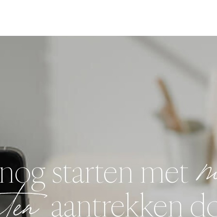
m
nog starten met
ten
aantrekken d