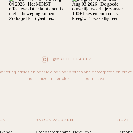
@MARIT.HILARIUS
arketing advies en begeleiding voor professionele fotografen en creat
meer omzet, meer plezier en meer motivatie!
GEN
SAMENWERKEN
GRATI
orkshop
Groepsprogramma: Next Level
Personal