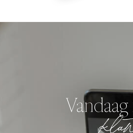
Vandaag 
klan