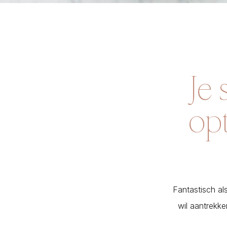
Je 
opt
Fantastisch al
wil aantrekke