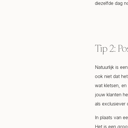
diezelfde dag n
Tip 2: Po
Natuurlijk is een
ook niet dat he
wat kletsen, en
jouw klanten he
als exclusiever 
In plaats van e
Het is een
groo