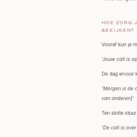
HOE ZORG 
BEKIJKEN?
Vooraf kun je me
‘Jouw call is o
De dag ervoor k
‘Morgen is de c
van anderen]’
Ten slotte stuur
‘De call is over 