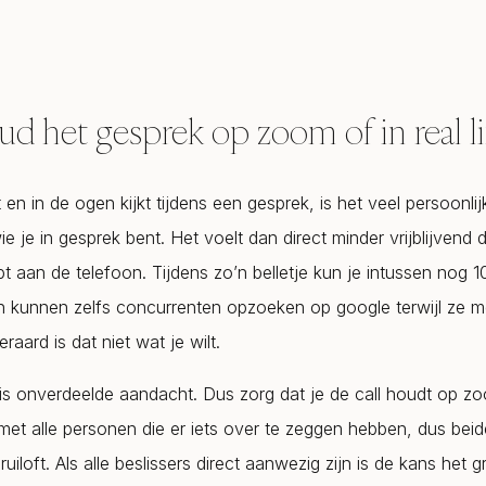
ud het gesprek op zoom of in real li
et en in de ogen kijkt tijdens een gesprek, is het veel persoonli
e je in gesprek bent. Het voelt dan direct minder vrijblijvend
t aan de telefoon. Tijdens zo’n belletje kun je intussen nog 
n kunnen zelfs concurrenten opzoeken op google terwijl ze me
eraard is dat niet wat je wilt.
, is onverdeelde aandacht. Dus zorg dat je de call houdt op zo
t met alle personen die er iets over te zeggen hebben, dus beid
uiloft. Als alle beslissers direct aanwezig zijn is de kans het g