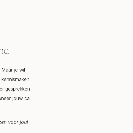
end
. Maar je wil
om kennismaken,
eer gesprekken
oneer jouw call
zen voor jou!