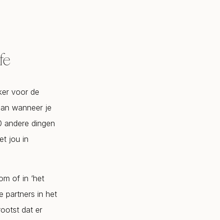
fe
jker voor de
 dan wanneer je
10 andere dingen
t jou in
om of in ‘het
e partners in het
rootst dat er