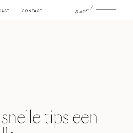
meer!
CAST
CONTACT
snelle tips een