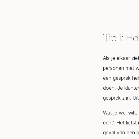
Tip 1: Ho
Als je elkaar zi
personen met wi
een gesprek heb
doen. Je klante
gesprek zijn. Uit
Wat je wel wilt
echt’. Het liefs
geval van een br