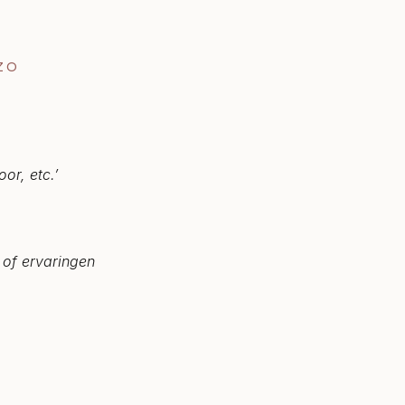
ZO
or, etc.’
o of ervaringen