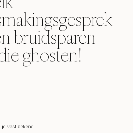
elk
smakingsgesprek
n bruidsparen
die ghosten!
n je vast bekend