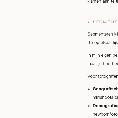
klanten aan te t
2. SEGMEN
Segmenteren kli
die op elkaar lij
In mijn eigen b
maar je hoeft e
Voor fotografen 
Geografisc
minishoots or
Demografis
newbornfotogr