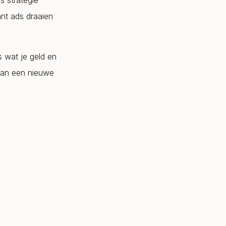
s strategie
ant ads draaien
s wat je geld en
 dan een nieuwe