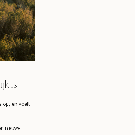
jk is
s op, en voelt
een nieuwe