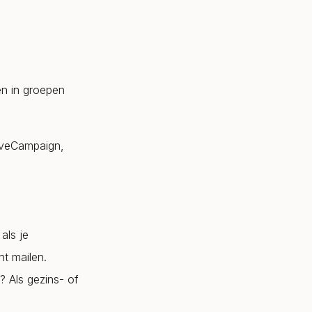
en in groepen
tiveCampaign,
als je
nt mailen.
? Als gezins- of