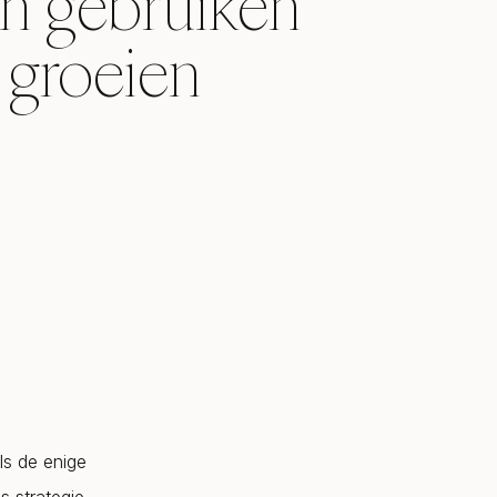
en gebruiken
 groeien
ls de enige