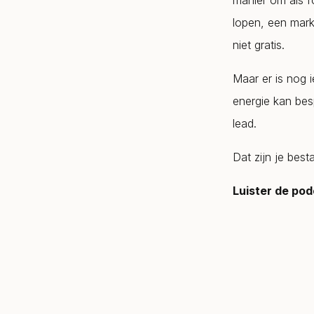
manier om als fo
lopen, een mark
niet gratis.
Maar er is nog i
energie kan bes
lead.
Dat zijn je best
Luister de pod