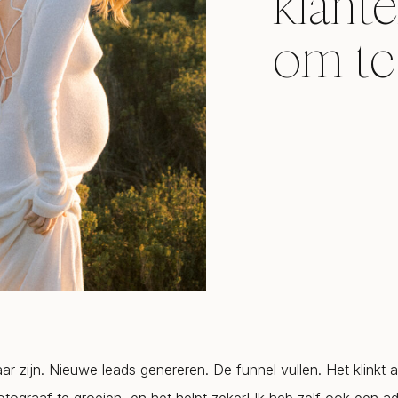
klant
om te
ar zijn. Nieuwe leads genereren. De funnel vullen. Het klinkt a