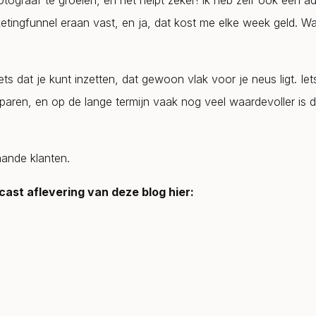
tograaf te groeien, en het helpt zeker! Ik heb zelf ook een ad
etingfunnel eraan vast, en ja, dat kost me elke week geld. W
ets dat je kunt inzetten, dat gewoon vlak voor je neus ligt. Iet
paren, en op de lange termijn vaak nog veel waardevoller is
aande klanten.
cast aflevering van deze blog hier: