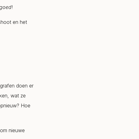
 goed
!
shoot en het
ografen doen er
ken, wat ze
 opnieuw? Hoe
k om nieuwe