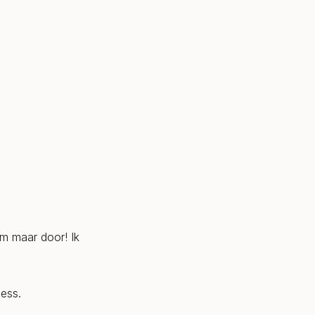
om maar door! Ik
ness.