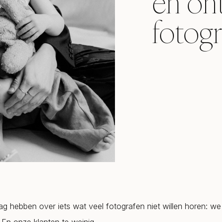
en on
fotogr
ag hebben over iets wat veel fotografen niet willen horen: w