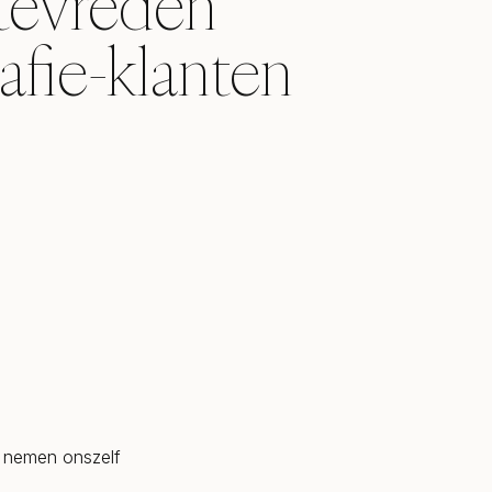
tevreden
afie-klanten
e nemen onszelf