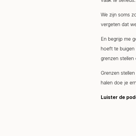
vaak té serieus.
We zijn soms z
vergeten dat we
En begrijp me g
hoeft te buigen 
grenzen stellen e
Grenzen stellen 
halen doe je ern
Luister de pod