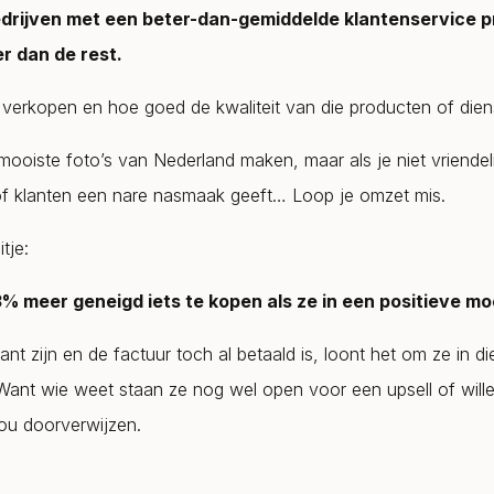
drijven met een beter-dan-gemiddelde klantenservice p
er dan de rest.
verkopen en hoe goed de kwaliteit van die producten of diens
mooiste foto’s van Nederland maken, maar als je niet vriendeli
f klanten een nare nasmaak geeft… Loop je omzet mis.
tje:
3% meer geneigd iets te kopen als ze in een positieve moo
klant zijn en de factuur toch al betaald is, loont het om ze in di
nt wie weet staan ze nog wel open voor een upsell of wille
jou doorverwijzen.