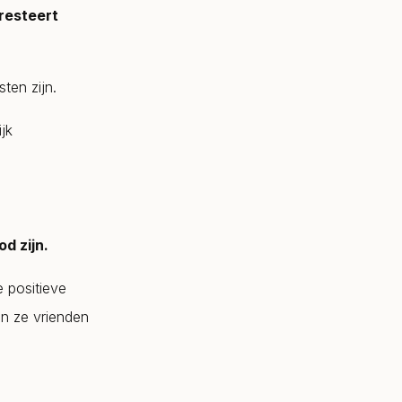
resteert
ten zijn.
jk
d zijn.
e positieve
n ze vrienden