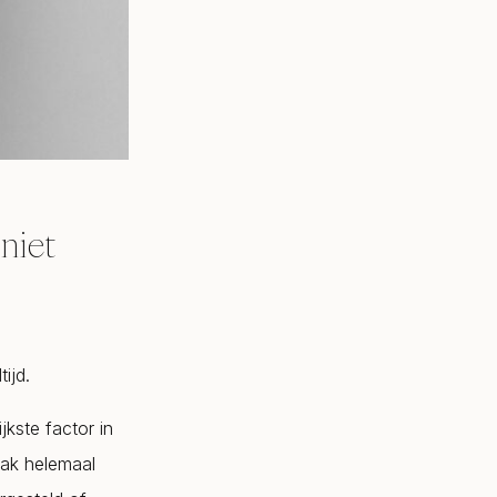
 niet
ijd.
jkste factor in
aak helemaal