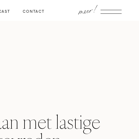
meer!
CAST
CONTACT
n met lastige