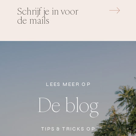
upsells erbij zodat haar omzet zou
Schrijf je in voor
kunnen gaan groeien.
de mails
Dat vond ze ontzettend spannend,
maar al tijdens het traject merkte ze
dat die hogere prijzen de boekingen
niet in de weg stonden, maar JUIST
aanmoedigde. En bij die kleine
LEES MEER OP
stappen van succes groeide het
De blog
zelfvertrouwen steeds wat meer.
TIPS & TRICKS OP