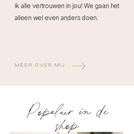
ik alle vertrouwen in jou! We gaan het
alleen wel even anders doen.
MEER OVER MIJ
Populair in de
shop
De kick-off: Online of in