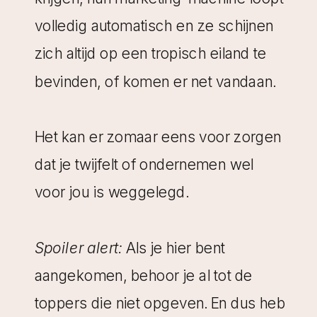
traject.
volledig automatisch en ze schijnen
Soms blijkt uit dat eerste gesprek
zich altijd op een tropisch eiland te
ook dat we géén match zijn of dat
bevinden, of komen er net vandaan.
een ander soort aanbod beter past.
Ook dat vertel ik dan altijd eerlijk!
Het kan er zomaar eens voor zorgen
dat je twijfelt of ondernemen wel
Uiteraard was dat in dit geval niet zo
voor jou is weggelegd.
en paste
mijn coachingtrajec
t
perfect bij het doel dat J. had voor
Spoiler alert:
Als je hier bent
het komende jaar.
aangekomen, behoor je al tot de
toppers die niet opgeven. En dus heb