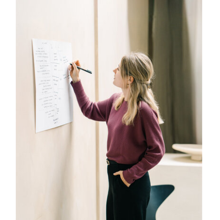
Alkmaar
We beginnen een traject altijd met
een kick-off sessie. In deze sessie
gaan we orde op zaken stellen. Hoe
staat het er nu voor? Wat is de
huidige situatie?
Deze sessie vindt plaats op mijn
kantoor in Alkmaar, waar we lekker
kunnen kladderen op een
whiteboard, of online, waar ik lekker