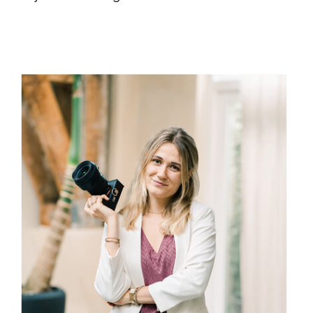
Lekker veel gekliederd, maar geloof
me: na zo’n sessie is dit helemaal
duidelijk!
Aan het eind van deze sessie weten
we precies waar jouw grootste
lekken zitten, en gaan we aan de
slag met het maken van een plan om
deze 1 voor 1 op te lossen, en er iets
beters voor in de plaats te bouwen.