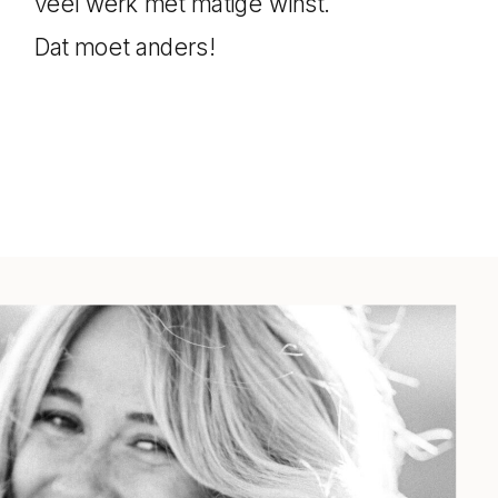
veel werk met matige winst.
over wat je vervolgstappen zijn, dat
Dat moet anders!
doen we samen en ik zet het in
handige to-do’s voor je. Kun jij lekker
productief zijn!
J. kon lekker aan de slag met haar
huiswerk, en af toe stelde ze me
vragen via het chat-kanaal, waarbij ik
dan meteen even mee kon kijken.