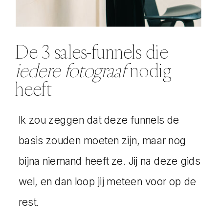
kladder op een online pagina. Beide
is helemaal goed, net wat jij fijn vindt.
J. koos ervoor om naar Alkmaar te
De 3 sales-funnels die
komen, dus de koekjes, chocolade,
iedere fotograaf
nodig
koffie en thee stonden lekker klaar
heeft
om tijdens de productieve middag te
gebruiken.
Ik zou zeggen dat deze funnels de
basis zouden moeten zijn, maar nog
We brengen deze in kaart op een
bijna niemand heeft ze. Jij na deze gids
visuele manier. Dat doen we door je
wel, en dan loop jij meteen voor op de
gehele marketingfunnel uit te
rest.
tekenen. Je denkt nu misschien,