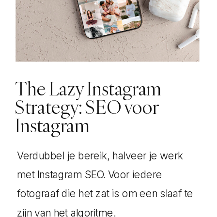
om de lekken erin te kunnen
ontdekken. Waar loopt het vast?
Waar stappen de meeste mensen
uit? En waar valt de grootste winst te
behalen?
The Lazy Instagram
Strategy: SEO voor
Het uiteindelijke resultaat na de kick-
Instagram
off sessie kan er ongeveer zo uit
zien:
Verdubbel je bereik, halveer je werk
met Instagram SEO. Voor iedere
fotograaf die het zat is om een slaaf te
zijn van het algoritme.