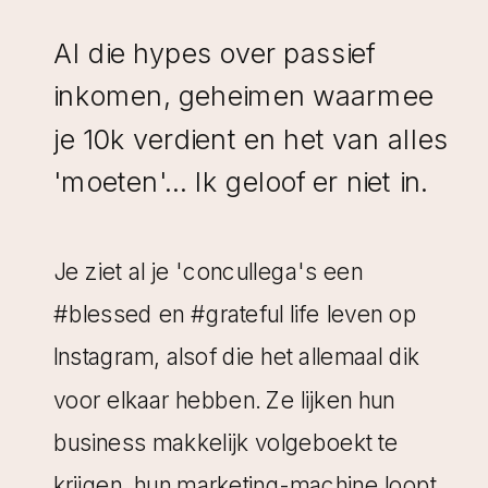
via via, of via Instagram, maar dat
aantal dat wilde ze graag een stuk
Al die hypes over passief
hoger brengen.
inkomen, geheimen waarmee
je 10k verdient en het van alles
Wensen die veel fotografen hebben,
'moeten'... Ik geloof er niet in.
dus niets geks. En daar kunnen we
zeker wat mee! Ik bespreek vaak
Je ziet al je 'concullega's een
aan de telefoon het een en ander
#blessed en #grateful life leven op
met mijn coachees voor we starten,
Instagram, alsof die het allemaal dik
om te kijken waar de coachee
voor elkaar hebben. Ze lijken hun
behoefte aan heeft en hoe ik die het
business makkelijk volgeboekt te
beste tegemoet kan komen in het
krijgen, hun marketing-machine loopt