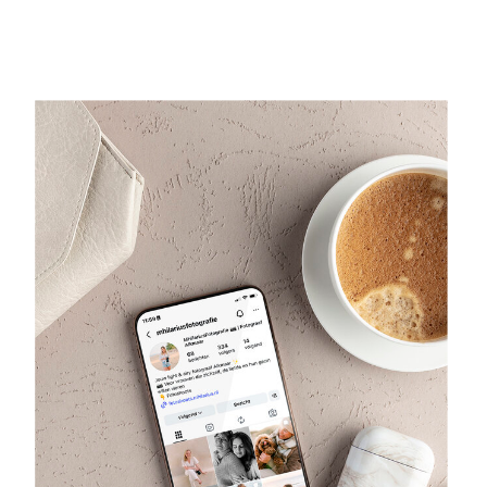
‘
een marketing funnel? Heb ik die
wel?’
.
Jazeker heb je die!
Ook als je het niet weet of je nog
geen ervaring hebt met marketing,
heb jij onbewust al een
marketingfunnel. De grote vraag is:
Waarom is hij nog niet succesvol
genoeg?
We gaan de hele funnel uittekenen