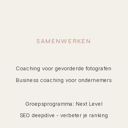
regelmatig feedback kon geven.
Eindresultaat na de 4
sessies
SAMENWERKEN
Na 4 maanden was J. klaar in het
traject. Er stond nu een gloednieuw
Coaching voor gevorderde fotografen
bedrijf dat veel beter paste bij wat
Business coaching voor ondernemers
ze wilde, een ijzersterke website,
een nieuwe strategie, en het beste:
Groepsprogramma: Next Level
de eerste resultaten waren al
SEO deepdive - verbeter je ranking
zichtbaar!