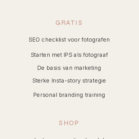
In Google Search Console konden
we zien dat ze aan het begin van het
GRATIS
traject NIET gevonden werd op
SEO checklist voor fotografen
Google, helemaal niet.
Starten met IPS als fotograaf
En aan het eind van het traject waren
De basis van marketing
er al meerdere succesvolle
Sterke Insta-story strategie
zoekresultaten op relevante termen
Personal branding training
zoals:
Zwangerschapsfotografie
SHOP
Newborn fotografie
*haar bedrijfsnaam*