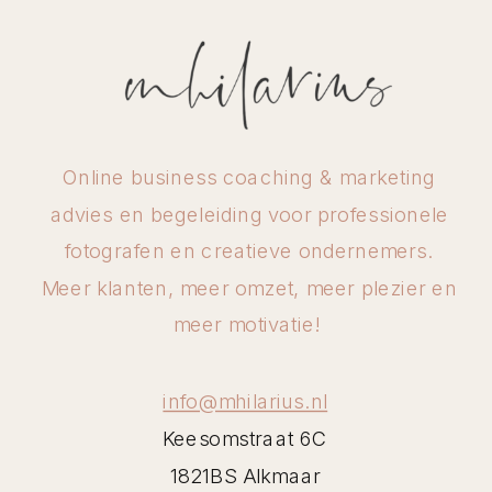
huiswerk opdrachten bij.
We hebben in die 3 maanden allerlei
dingen gemaakt, onder andere:
Online business coaching & marketing
Meerdere nieuwe brochures
advies en begeleiding voor professionele
Haar doelgroep onderzocht en
fotografen en creatieve ondernemers.
verfijnd
Meer klanten, meer omzet, meer plezier en
meer motivatie!
Een nieuw aanbod opgesteld met
nieuwe prijzen
info@mhilarius.nl
Een gloednieuwe website
Keesomstraat 6C
Een blog opgezet
1821BS Alkmaar