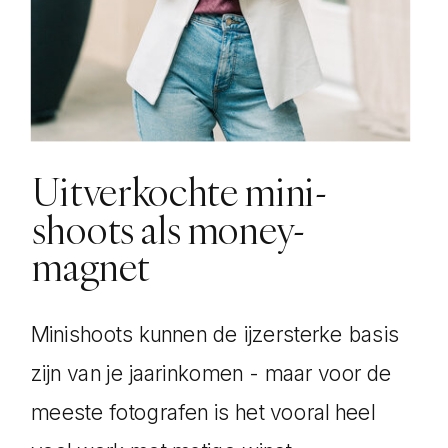
Het persoonlijke
dashboard + chat
Na deze sessie nodigde ik J. uit tot
haar eigen chat-kanaal en een
Uitverkochte mini-
persoonlijk coaching dashboard.
shoots als money-
Daar stonden alle schetsen in die we
magnet
gemaakt hadden, haar huiswerk wat
ik had meegegeven voor de eerste
Minishoots kunnen de ijzersterke basis
sessie, en overige dingen die we
zijn van je jaarinkomen - maar voor de
besproken hebben.
meeste fotografen is het vooral heel
Zo hoef je zelf niet na te denken