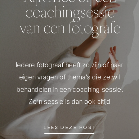
coachingsessie
van een fotografe
Iedere fotograaf heeft zo zijn of haar
eigen vragen of thema’s die ze wil
behandelen in een coaching sessie.
Zo’n sessie is dan ook altijd
afgestemd op jouw eigen wensen.
De basis van een sessie of een
LEES DEZE POST
traject is vaak wél hetzelfde, en daar