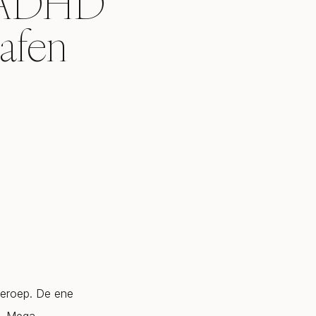
 ADHD
rafen
 beroep. De ene