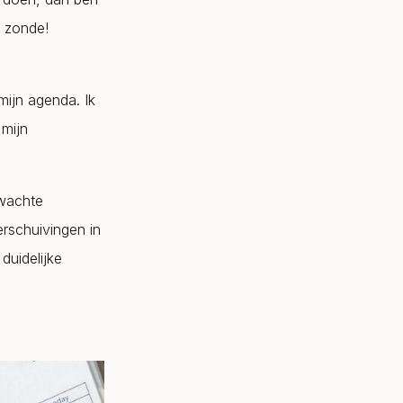
s zonde!
 mijn agenda. Ik
 mijn
rwachte
erschuivingen in
duidelijke