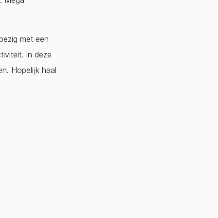
n. Mega
 bezig met een
viteit. In deze
en. Hopelijk haal