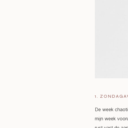
1. ZONDAG
De week chaotis
mijn week vooru
rust vast de a