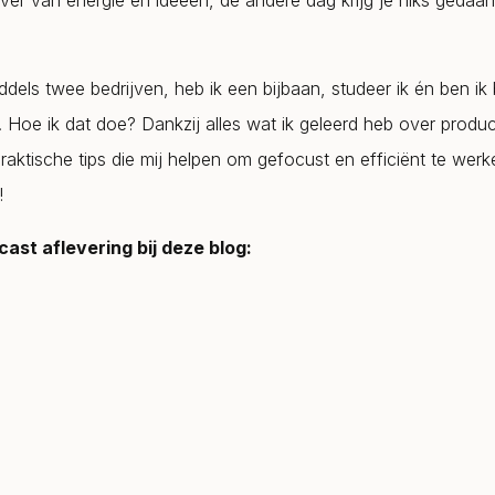
ver van energie en ideeën, de andere dag krijg je niks gedaa
ddels twee bedrijven, heb ik een bijbaan, studeer ik én ben ik
Hoe ik dat doe? Dankzij alles wat ik geleerd heb over producti
praktische tips die mij helpen om gefocust en efficiënt te werk
!
cast aflevering bij deze blog: