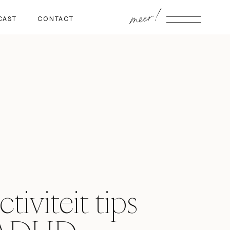
meer!
CAST
CONTACT
tiviteit tips