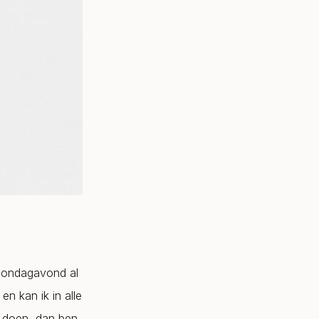
 zondagavond al
n kan ik in alle
 doen, dan ben