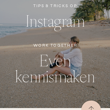
TIPS & TRICKS OP
Instagram
WORK TOGETHER
Even
kennismaken