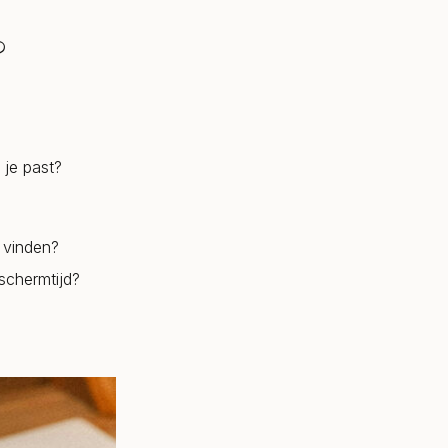
?
 je past?
t vinden?
schermtijd?