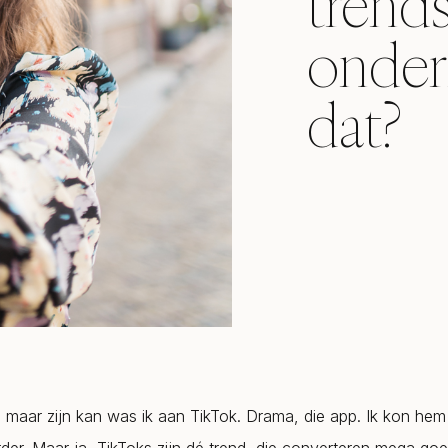
trends
onder
dat?
s maar zijn kan was ik aan TikTok. Drama, die app. Ik kon hem