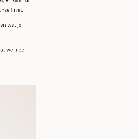
d, en daar zit
zelf niet.
t en wat je
dat we mee