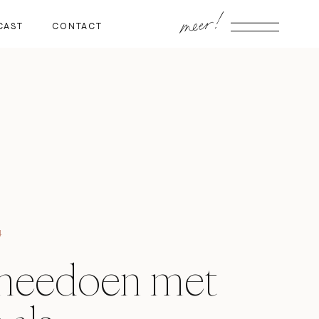
meer!
CAST
CONTACT
4
meedoen met