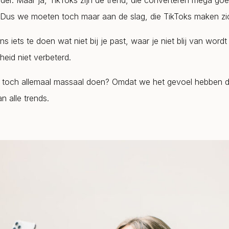
der. Maar ja, TikToks zijn dé trend, die converteren mega goe
 Dus we moeten toch maar aan de slag, die TikToks maken zich
ens iets te doen wat niet bij je past, waar je niet blij van word
eid niet verbeterd.
toch allemaal massaal doen? Omdat we het gevoel hebben 
 alle trends.