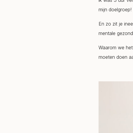
ik was 3 uur ver
mijn doelgroep!
En zo zit je ine
mentale gezondh
Waarom we het 
moeten doen aan