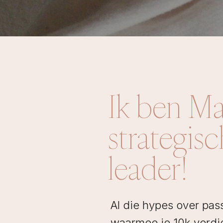
Ik ben Ma
strategis
leader!
Al die hypes over pa
waarmee je 10k verdie