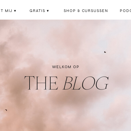
T MIJ ▾
GRATIS ▾
SHOP & CURSUSSEN
POD
WELKOM OP
THE
BLOG