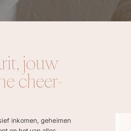
rit, jouw
che cheer-
ssief inkomen, geheimen
nt en het van alles