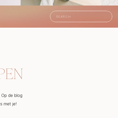
Search
for:
LPEN
r. Op de blog
is met je!