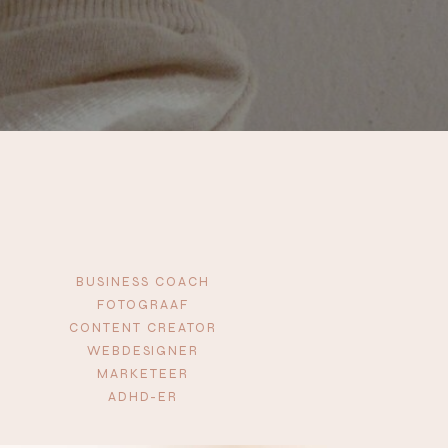
BUSINESS COACH
FOTOGRAAF
CONTENT CREATOR
WEBDESIGNER
MARKETEER
ADHD-ER