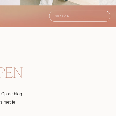
Search
for:
LPEN
r. Op de blog
is met je!