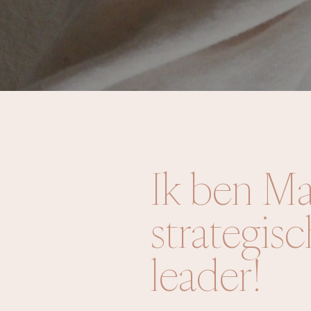
Ik ben Ma
strategis
leader!