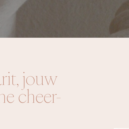
rit, jouw
che cheer-