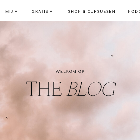
T MIJ ▾
GRATIS ▾
SHOP & CURSUSSEN
POD
WELKOM OP
THE
BLOG