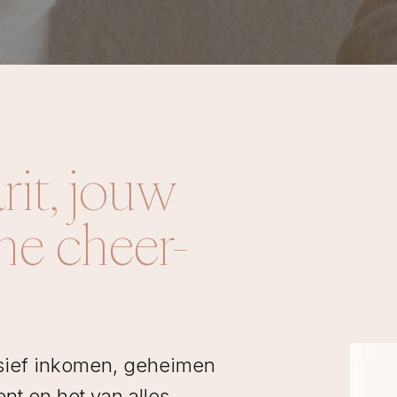
rit, jouw
che cheer-
ssief inkomen, geheimen
nt en het van alles