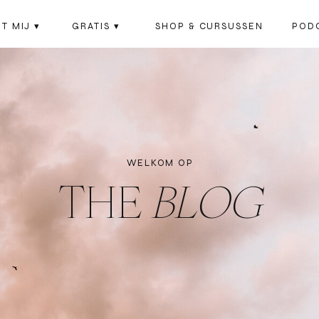
T MIJ ▾
GRATIS ▾
SHOP & CURSUSSEN
POD
WELKOM OP
THE
BLOG