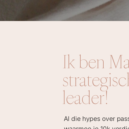
Ik ben Ma
strategis
leader!
Al die hypes over pa
waarmee je 10k verdie