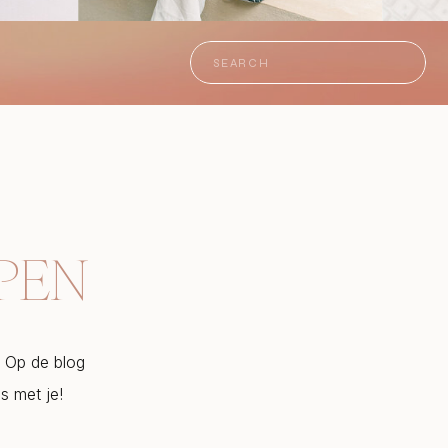
Search
for:
LPEN
r. Op de blog
is met je!